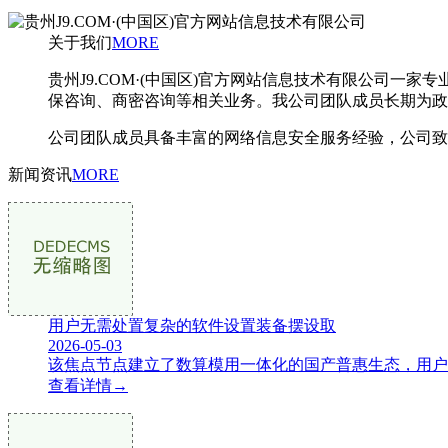
关于我们
MORE
贵州J9.COM·(中国区)官方网站信息技术有限公司
保咨询、商密咨询等相关业务。我公司团队成员长期为政
公司团队成员具备丰富的网络信息安全服务经验，公司致
新闻资讯
MORE
用户无需处置复杂的软件设置装备摆设取
2026-05-03
该焦点节点建立了数算模用一体化的国产普惠生态，用户无
查看详情→