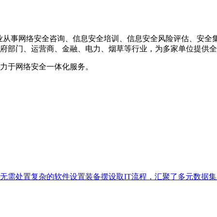
一家专业从事网络安全咨询、信息安全培训、信息安全风险评估、安
府部门、运营商、金融、电力、烟草等行业，为多家单位提供全
力于网络安全一体化服务。
需处置复杂的软件设置装备摆设取IT流程，汇聚了多元数据集及