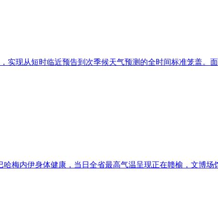
5年，实现从短时临近预告到次季候天气预测的全时间标准笼盖。面
巴哈梅内伊身体健康，当日全省最高气温呈现正在赣榆，文博场馆