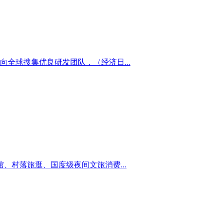
向全球搜集优良研发团队，（经济日...
、村落旅逛、国度级夜间文旅消费...