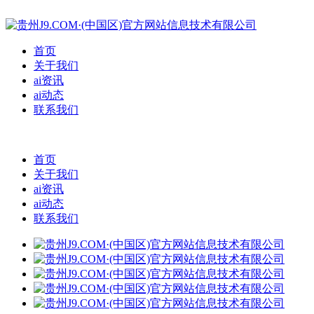
首页
关于我们
ai资讯
ai动态
联系我们
首页
关于我们
ai资讯
ai动态
联系我们