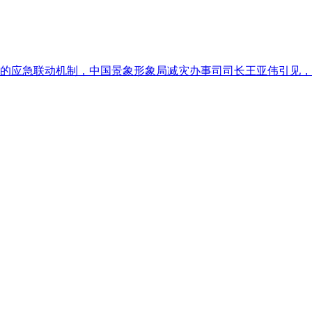
的应急联动机制，中国景象形象局减灾办事司司长王亚伟引见，中