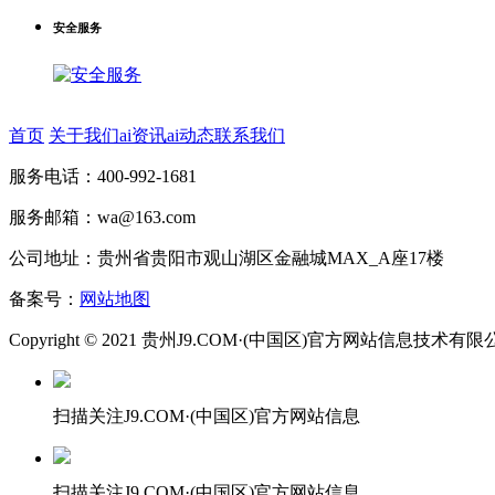
安全服务
首页
关于我们
ai资讯
ai动态
联系我们
服务电话：400-992-1681
服务邮箱：wa@163.com
公司地址：贵州省贵阳市观山湖区金融城MAX_A座17楼
备案号：
网站地图
Copyright © 2021 贵州J9.COM·(中国区)官方网站信息技术
扫描关注J9.COM·(中国区)官方网站信息
扫描关注J9.COM·(中国区)官方网站信息