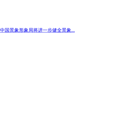
国景象形象局将进一步健全景象...